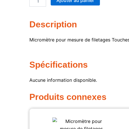
Ajouter au panier
interchangeables
1-
2"
Description
Micromètre pour mesure de filetages Touches 
Spécifications
Aucune information disponible.
Produits connexes