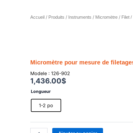
/
/
/
/
Accueil
Produits
Instruments
Micromètre
Filet 
Micromètre pour mesure de filetage
Modele : 126-902
1,436.00
$
quantité
Longueur
de
Micromètre
1-2 po
pour
mesure
de
filetages
touches