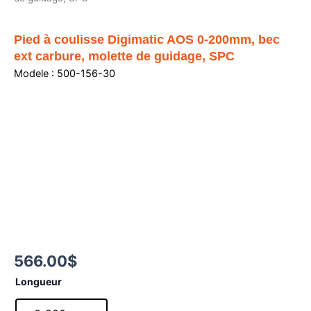
Pied à coulisse Digimatic AOS 0-200mm, bec
ext carbure, molette de guidage, SPC
Modele : 500-156-30
566.00
$
quantité
Longueur
de
Pied