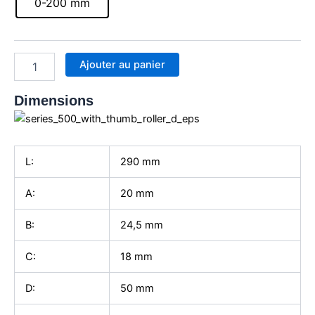
0-200 mm
à
coulisse
Digimatic
AOS
Ajouter au panier
0-
200mm,
bec
Dimensions
ext
carbure,
molette
de
L:
290
mm
guidage,
SPC
A:
20
mm
B:
24,5
mm
C:
18
mm
D:
50
mm