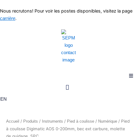
Aller
au
Nous recrutons! Pour voir les postes disponibles, visitez la page
contenu
.
carrière
EN
/
/
/
/
/ Pied
Accueil
Produits
Instruments
Pied à coulisse
Numérique
à coulisse Digimatic AOS 0-200mm, bec ext carbure, molette
de guidage, SPC