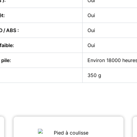
 ):
Oui
t:
Oui
 / ABS :
Oui
faible:
Oui
 pile:
Environ 18000 heure
350 g