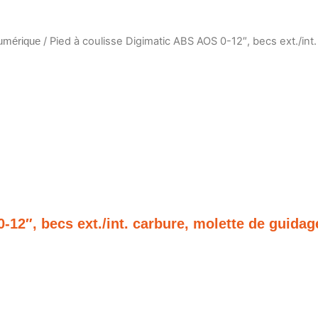
/ Pied à coulisse Digimatic ABS AOS 0-12″, becs ext./int
umérique
-12″, becs ext./int. carbure, molette de guida