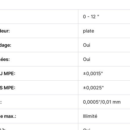
0 - 12 "
eur:
plate
dage:
Oui
nées:
Oui
 J MPE:
±0,0015"
 S MPE:
±0,0025"
:
0,0005"/0,01 mm
e max.:
Illimité