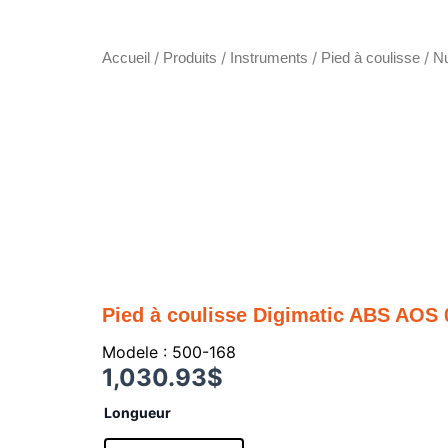
/
/
/
/
Accueil
Produits
Instruments
Pied à coulisse
N
Pied à coulisse Digimatic ABS AOS 0
Modele : 500-168
1,030.93
$
quantité
Longueur
de
Pied