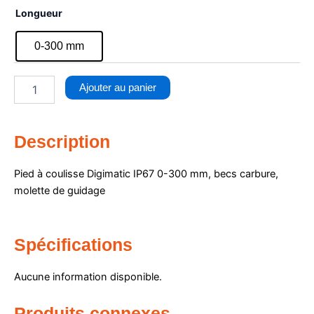
quantité
Longueur
de
Pied
0-300 mm
à
coulisse
Digimatic
Ajouter au panier
0-
300
mm
,
Description
becs
carbure,
Pied à coulisse Digimatic IP67 0-300 mm, becs carbure,
molette
molette de guidage
de
guidage,
SPC
Spécifications
Aucune information disponible.
Produits connexes