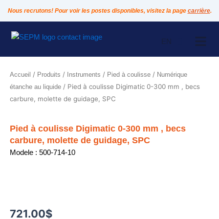
Aller
Nous recrutons! Pour voir les postes disponibles, visitez la page
carrière
.
au
contenu
EN
/
/
/
/
Accueil
Produits
Instruments
Pied à coulisse
Numérique
/ Pied à coulisse Digimatic 0-300 mm , becs
étanche au liquide
carbure, molette de guidage, SPC
Pied à coulisse Digimatic 0-300 mm , becs
carbure, molette de guidage, SPC
Modele : 500-714-10
721.00
$