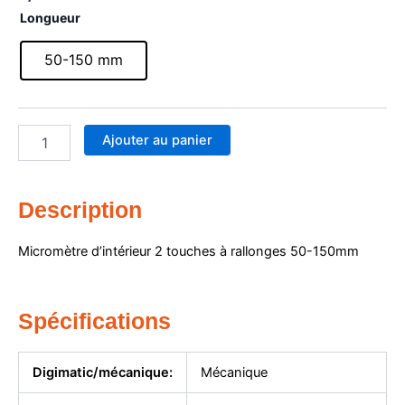
quantité
Longueur
de
Micromètre
50-150 mm
d'intérieur
2
touches
à
Ajouter au panier
rallonges
50-
150
mm
Description
Micromètre d’intérieur 2 touches à rallonges 50-150mm
Spécifications
Digimatic/mécanique:
Mécanique