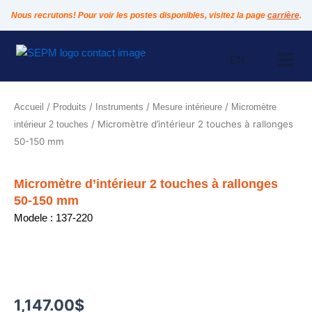
Aller
Nous recrutons! Pour voir les postes disponibles, visitez la page
carrière
.
au
contenu
EN
/
/
/
/
Accueil
Produits
Instruments
Mesure intérieure
Micromètre
/ Micromètre d’intérieur 2 touches à rallonges
intérieur 2 touches
50-150 mm
Micromètre d’intérieur 2 touches à rallonges
50-150 mm
Modele : 137-220
1,147.00
$