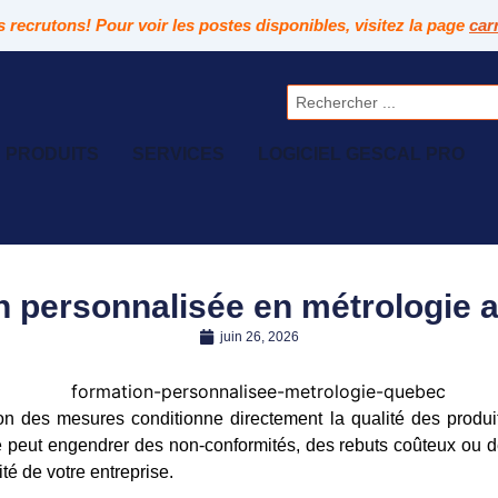
 recrutons! Pour voir les postes disponibles, visitez la page
car
Rechercher
PRODUITS
SERVICES
LOGICIEL GESCAL PRO
n personnalisée en métrologie 
juin 26, 2026
on des mesures conditionne directement la qualité des produi
e peut engendrer des non-conformités, des rebuts coûteux ou
ité de votre entreprise.